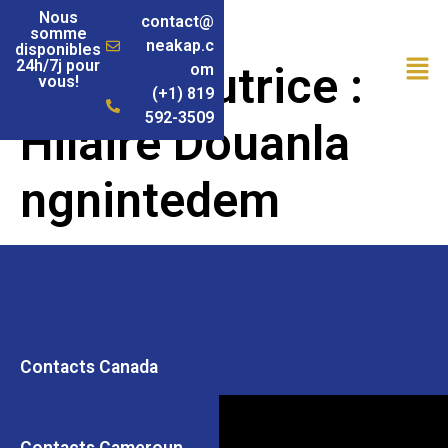
Nous
contact@
somme
neakap.c
disponibles
24h/7j pour
Auteur/autrice :
om
vous!
(+1) 819
592-3509
Hilaire Douanla
ngnintedem
Contacts Canada